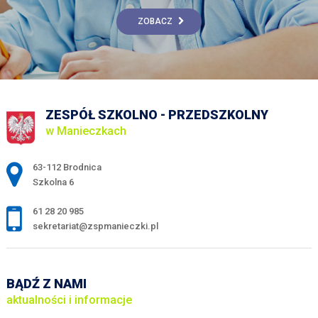
ZOBACZ
ZESPÓŁ SZKOLNO - PRZEDSZKOLNY
w Manieczkach
Adres pocztowy:
63-112 Brodnica
Szkolna 6
61 28 20 985
sekretariat@zspmanieczki.pl
BĄDŹ Z NAMI
aktualności i informacje