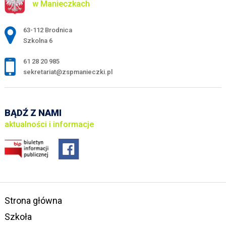
w Manieczkach
Adres pocztowy:
63-112 Brodnica
Szkolna 6
61 28 20 985
sekretariat@zspmanieczki.pl
BĄDŹ Z NAMI
aktualności i informacje
Strona główna
Szkoła