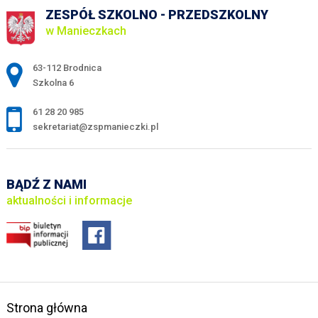
ZESPÓŁ SZKOLNO - PRZEDSZKOLNY
w Manieczkach
Adres pocztowy:
63-112 Brodnica
Szkolna 6
61 28 20 985
sekretariat@zspmanieczki.pl
BĄDŹ Z NAMI
aktualności i informacje
Strona główna