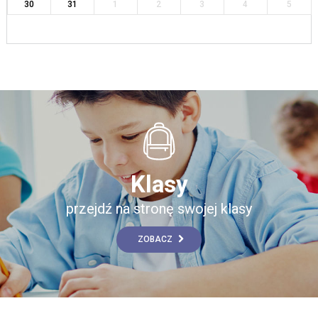
30
31
1
2
3
4
5
Klasy
przejdź na stronę swojej klasy
ZOBACZ