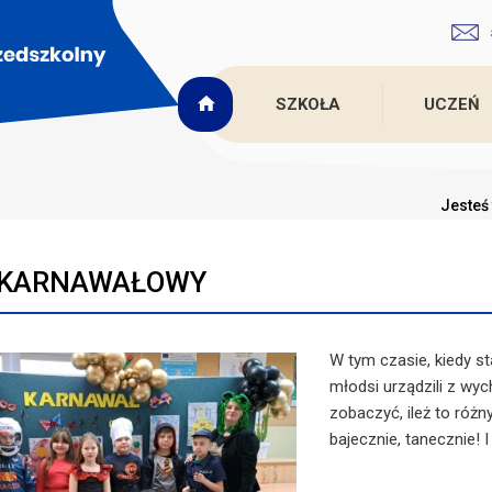
SZKOŁA
UCZEŃ
Jesteś 
 KARNAWAŁOWY
W tym czasie, kiedy s
młodsi urządzili z wy
zobaczyć, ileż to różn
bajecznie, tanecznie! I