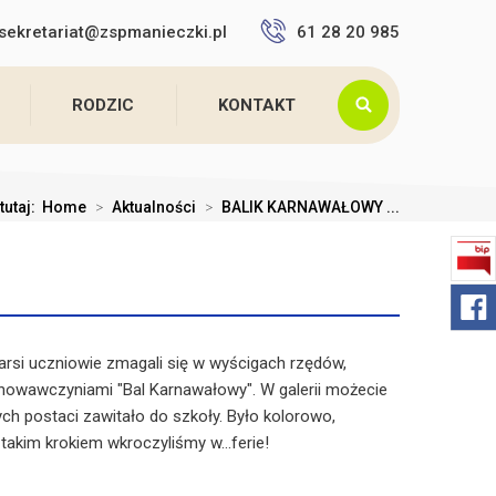
sekretariat@zspmanieczki.pl
61 28 20 985
RODZIC
KONTAKT
tutaj:
Home
>
Aktualności
>
BALIK KARNAWAŁOWY ...
tarsi uczniowie zmagali się w wyścigach rzędów,
chowawczyniami "Bal Karnawałowy". W galerii możecie
ych postaci zawitało do szkoły. Było kolorowo,
 takim krokiem wkroczyliśmy w...ferie!