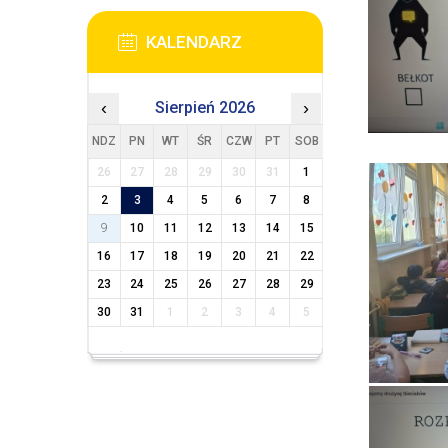
KALENDARZ
‹
Sierpień 2026
›
NDZ
PN
WT
ŚR
CZW
PT
SOB
26
27
28
29
30
31
1
2
3
4
5
6
7
8
9
10
11
12
13
14
15
16
17
18
19
20
21
22
23
24
25
26
27
28
29
30
31
1
2
3
4
5