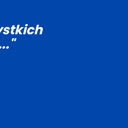
stkich
.."