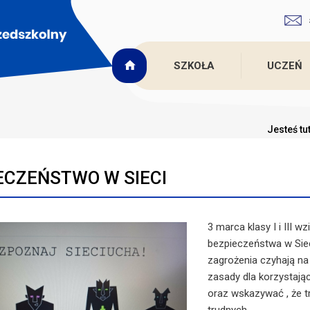
SZKOŁA
UCZEŃ
Jesteś tu
ECZEŃSTWO W SIECI
3 marca klasy I i III 
bezpieczeństwa w Siec
zagrożenia czyhają na
zasady dla korzystając
oraz wskazywać , że 