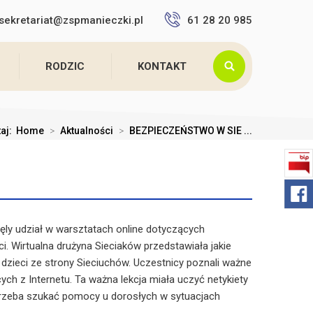
sekretariat@zspmanieczki.pl
61 28 20 985
RODZIC
KONTAKT
taj:
Home
>
Aktualności
>
BEZPIECZEŃSTWO W SIE ...
wzięly udział w warsztatach online dotyczących
i. Wirtualna drużyna Sieciaków przedstawiała jakie
 dzieci ze strony Sieciuchów. Uczestnicy poznali ważne
ych z Internetu. Ta ważna lekcja miała uczyć netykiety
trzeba szukać pomocy u dorosłych w sytuacjach