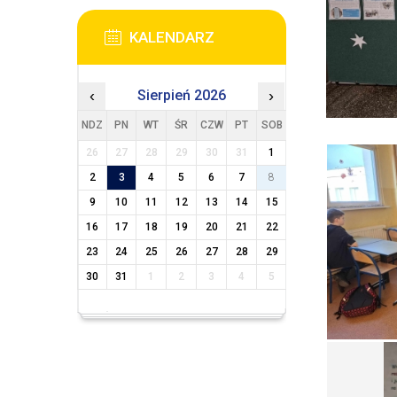
KALENDARZ
‹
Sierpień 2026
›
NDZ
PN
WT
ŚR
CZW
PT
SOB
26
27
28
29
30
31
1
2
3
4
5
6
7
8
9
10
11
12
13
14
15
16
17
18
19
20
21
22
23
24
25
26
27
28
29
30
31
1
2
3
4
5