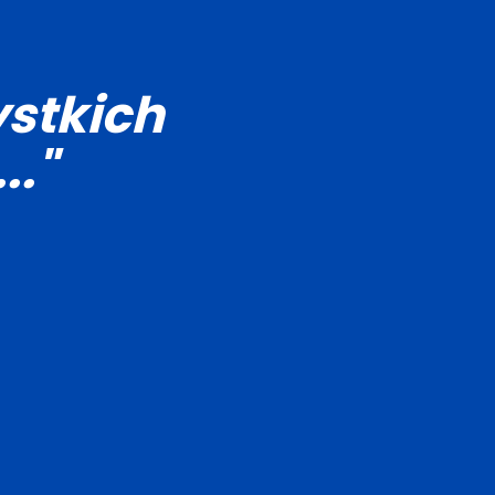
stkich
.."