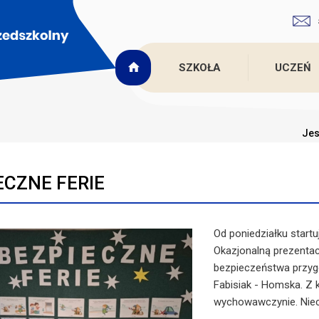
SZKOŁA
UCZEŃ
Jes
ECZNE FERIE
Od poniedziałku start
Okazjonalną prezentac
bezpieczeństwa przygo
Fabisiak - Homska. Z 
wychowawczynie. Niech