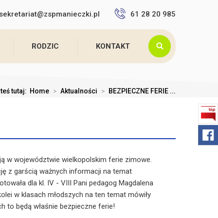
sekretariat@zspmanieczki.pl
61 28 20 985
RODZIC
KONTAKT
teś tutaj:
Home
>
Aktualności
>
BEZPIECZNE FERIE ...
ują w województwie wielkopolskim ferie zimowe.
ję z garścią ważnych informacji na temat
towała dla kl. IV - VIII Pani pedagog Magdalena
kolei w klasach młodszych na ten temat mówiły
 to będą właśnie bezpieczne ferie!