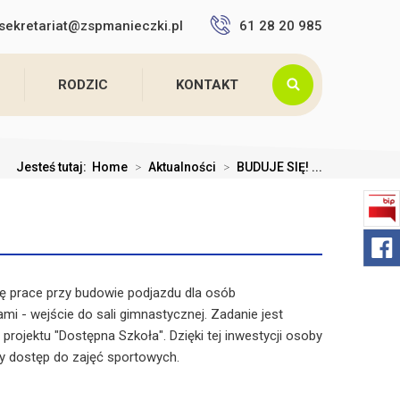
sekretariat@zspmanieczki.pl
61 28 20 985
RODZIC
KONTAKT
Jesteś tutaj:
Home
>
Aktualności
>
BUDUJE SIĘ! ...
ę prace przy budowie podjazdu dla osób
mi - wejście do sali gimnastycznej. Zadanie jest
rojektu "Dostępna Szkoła". Dzięki tej inwestycji osoby
y dostęp do zajęć sportowych.