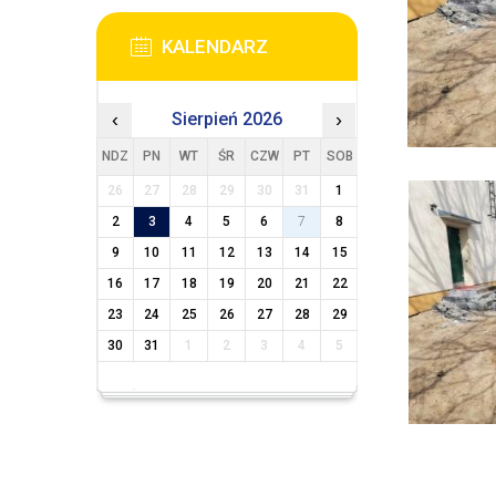
KALENDARZ
‹
Sierpień 2026
›
NDZ
PN
WT
ŚR
CZW
PT
SOB
26
27
28
29
30
31
1
2
3
4
5
6
7
8
9
10
11
12
13
14
15
16
17
18
19
20
21
22
23
24
25
26
27
28
29
30
31
1
2
3
4
5