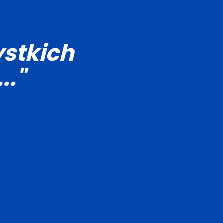
stkich
.."