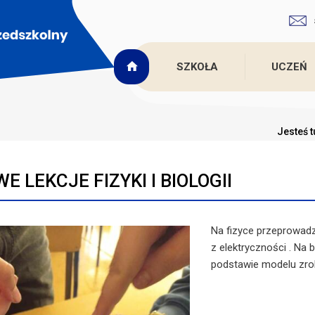
SZKOŁA
UCZEŃ
Jesteś t
E LEKCJE FIZYKI I BIOLOGII
Na fizyce przeprowad
z elektryczności . Na
podstawie modelu zrob