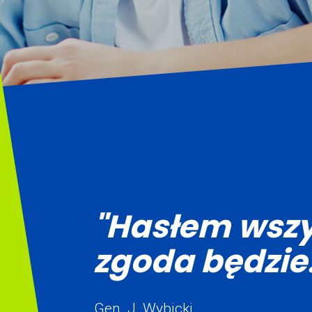
"Hasłem wszy
zgoda będzie.
Gen. J. Wybicki