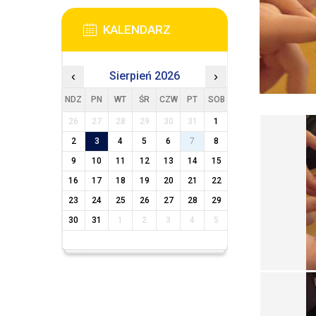
KALENDARZ
‹
Sierpień 2026
›
NDZ
PN
WT
ŚR
CZW
PT
SOB
26
27
28
29
30
31
1
2
3
4
5
6
7
8
9
10
11
12
13
14
15
16
17
18
19
20
21
22
23
24
25
26
27
28
29
30
31
1
2
3
4
5