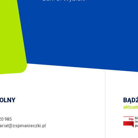
KOLNY
BĄDŹ
aktual
20 985
ariat@zspmanieczki.pl