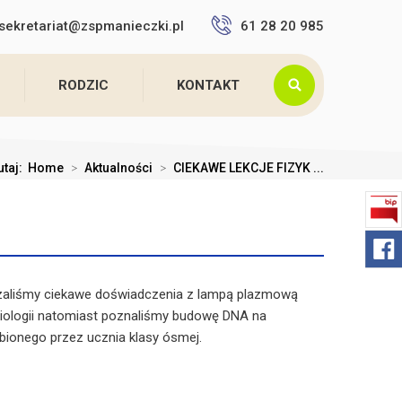
sekretariat@zspmanieczki.pl
61 28 20 985
RODZIC
KONTAKT
utaj:
Home
>
Aktualności
>
CIEKAWE LEKCJE FIZYK ...
zaliśmy ciekawe doświadczenia z lampą plazmową
 biologii natomiast poznaliśmy budowę DNA na
ionego przez ucznia klasy ósmej.