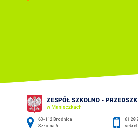
ZESPÓŁ SZKOLNO - PRZEDSZ
w Manieczkach
Adres pocztowy:
63-112 Brodnica
61 28 
Szkolna 6
sekret