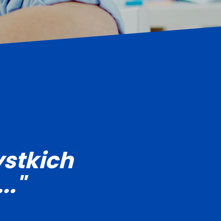
stkich
.."