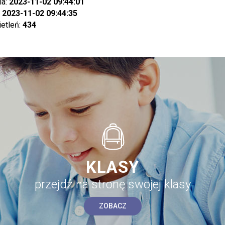
ia:
2023-11-02 09:44:01
:
2023-11-02 09:44:35
ietleń:
434
KLASY
przejdź na stronę swojej klasy
ZOBACZ