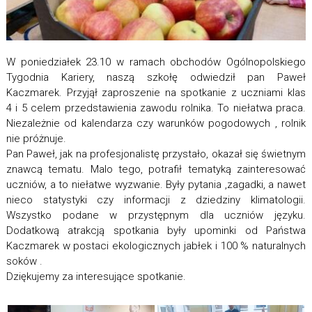
W poniedziałek 23.10 w ramach obchodów Ogólnopolskiego
Tygodnia Kariery, naszą szkołę odwiedził pan Paweł
Kaczmarek. Przyjął zaproszenie na spotkanie z uczniami klas
4 i 5 celem przedstawienia zawodu rolnika. To niełatwa praca.
Niezależnie od kalendarza czy warunków pogodowych , rolnik
nie próżnuje.
Pan Paweł, jak na profesjonalistę przystało, okazał się świetnym
znawcą tematu. Malo tego, potrafił tematyką zainteresować
uczniów, a to niełatwe wyzwanie. Były pytania ,zagadki, a nawet
nieco statystyki czy informacji z dziedziny klimatologii.
Wszystko podane w przystępnym dla uczniów języku.
Dodatkową atrakcją spotkania były upominki od Państwa
Kaczmarek w postaci ekologicznych jabłek i 100 % naturalnych
soków .
Dziękujemy za interesujące spotkanie.