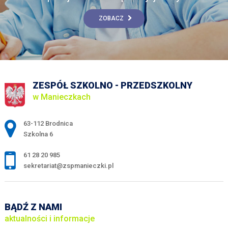
ZOBACZ
ZESPÓŁ SZKOLNO - PRZEDSZKOLNY
w Manieczkach
Adres pocztowy:
63-112 Brodnica
Szkolna 6
61 28 20 985
sekretariat@zspmanieczki.pl
BĄDŹ Z NAMI
aktualności i informacje