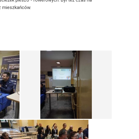
ścieżek pieszo - rowerowych. Był też czas na
z mieszkańców.