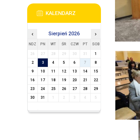
KALENDARZ
‹
Sierpień 2026
›
NDZ
PN
WT
ŚR
CZW
PT
SOB
26
27
28
29
30
31
1
2
3
4
5
6
7
8
9
10
11
12
13
14
15
16
17
18
19
20
21
22
23
24
25
26
27
28
29
30
31
1
2
3
4
5