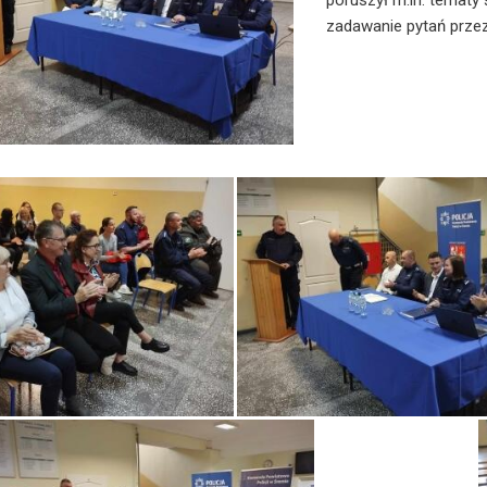
poruszył m.in. tematy 
zadawanie pytań prze