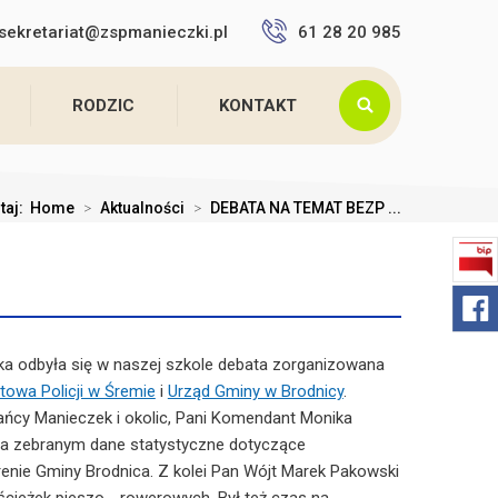
sekretariat@zspmanieczki.pl
61 28 20 985
RODZIC
KONTAKT
utaj:
Home
>
Aktualności
>
DEBATA NA TEMAT BEZP ...
ka odbyła się w naszej szkole debata zorganizowana
owa Policji w Śremie
i
Urząd Gminy w Brodnicy
.
kańcy Manieczek i okolic, Pani Komendant Monika
a zebranym dane statystyczne dotyczące
enie Gminy Brodnica. Z kolei Pan Wójt Marek Pakowski