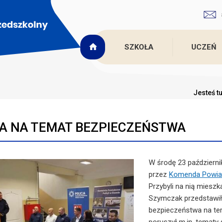
SZKOŁA
UCZEŃ
Jesteś t
A NA TEMAT BEZPIECZEŃSTWA
W środę 23 październi
przez
Komenda Powiat
Przybyli na nią miesz
Szymczak przedstawił
bezpieczeństwa na ter