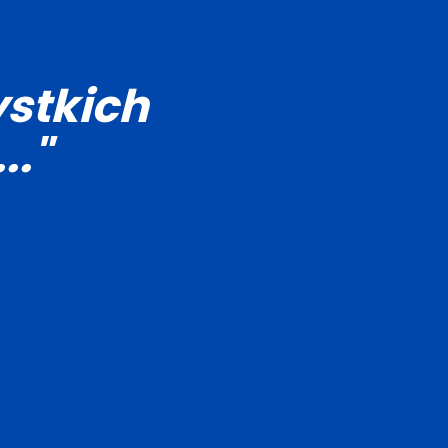
stkich
.."