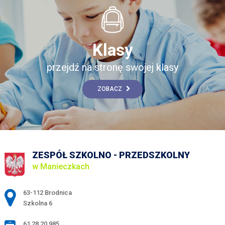
Klasy
przejdź na stronę swojej klasy
ZOBACZ
ZESPÓŁ SZKOLNO - PRZEDSZKOLNY
w Manieczkach
Adres pocztowy:
63-112 Brodnica
Szkolna 6
61 28 20 985