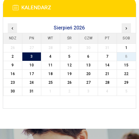
KALENDARZ
‹
Sierpień 2026
›
NDZ
PN
WT
ŚR
CZW
PT
SOB
26
27
28
29
30
31
1
2
3
4
5
6
7
8
9
10
11
12
13
14
15
16
17
18
19
20
21
22
23
24
25
26
27
28
29
30
31
1
2
3
4
5