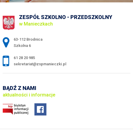
ZESPÓŁ SZKOLNO - PRZEDSZKOLNY
w Manieczkach
Adres pocztowy:
63-112 Brodnica
Szkolna 6
61 28 20 985
sekretariat@zspmanieczki.pl
BĄDŹ Z NAMI
aktualności i informacje