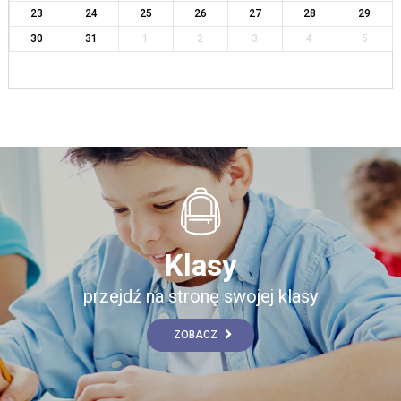
23
24
25
26
27
28
29
30
31
1
2
3
4
5
Klasy
przejdź na stronę swojej klasy
ZOBACZ