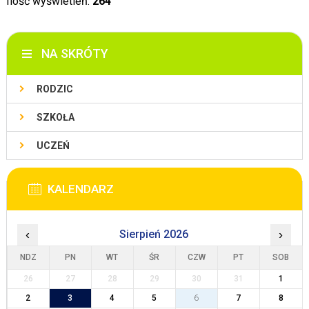
Ilość wyświetleń:
264
NA SKRÓTY
RODZIC
SZKOŁA
UCZEŃ
KALENDARZ
‹
Sierpień 2026
›
NDZ
PN
WT
ŚR
CZW
PT
SOB
26
27
28
29
30
31
1
2
3
4
5
6
7
8