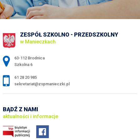
ZESPÓŁ SZKOLNO - PRZEDSZKOLNY
w Manieczkach
Adres pocztowy:
63-112 Brodnica
Szkolna 6
61 28 20 985
sekretariat@zspmanieczki.pl
BĄDŹ Z NAMI
aktualności i informacje