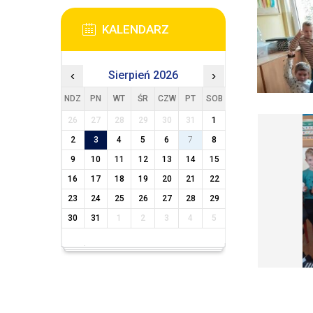
KALENDARZ
‹
Sierpień 2026
›
NDZ
PN
WT
ŚR
CZW
PT
SOB
26
27
28
29
30
31
1
2
3
4
5
6
7
8
9
10
11
12
13
14
15
16
17
18
19
20
21
22
23
24
25
26
27
28
29
30
31
1
2
3
4
5