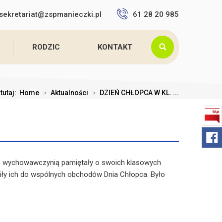
sekretariat@zspmanieczki.pl
61 28 20 985
RODZIC
KONTAKT
tutaj:
Home
>
Aktualności
>
DZIEŃ CHŁOPCA W KL. ...
z z wychowawczynią pamiętały o swoich klasowych
iły ich do wspólnych obchodów Dnia Chłopca. Było