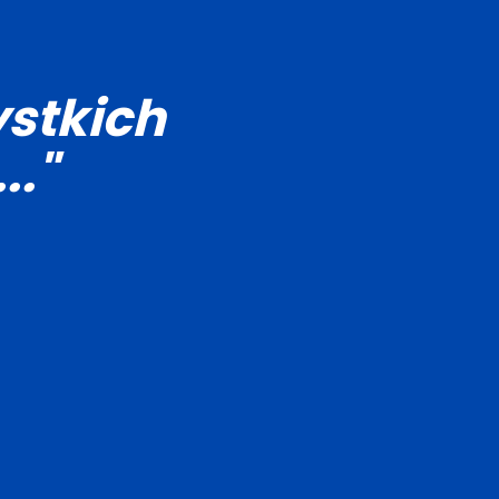
stkich
.."