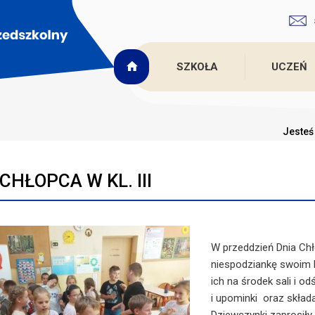
SZKOŁA
UCZEŃ
Jesteś 
CHŁOPCA W KL. III
W przeddzień Dnia Chł
niespodziankę swoim k
ich na środek sali i od
i upominki oraz skład