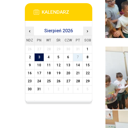
KALENDARZ
‹
Sierpień 2026
›
NDZ
PN
WT
ŚR
CZW
PT
SOB
26
27
28
29
30
31
1
2
3
4
5
6
7
8
9
10
11
12
13
14
15
16
17
18
19
20
21
22
23
24
25
26
27
28
29
30
31
1
2
3
4
5