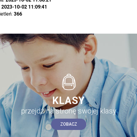
:
2023-10-02 11:09:41
ietleń:
366
KLASY
przejdź na stronę swojej klasy
ZOBACZ