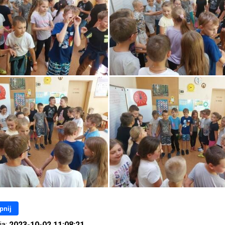
pnij
ia:
2023-10-02 11:08:21