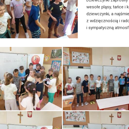
Dziewczynki zaprosiły
wesołe pląsy, tańce i 
dziewczynki, a najśmi
z wdzięcznością i rad
i sympatyczną atmosf