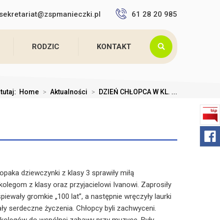
sekretariat@zspmanieczki.pl
61 28 20 985
RODZIC
KONTAKT
tutaj:
Home
>
Aktualności
>
DZIEŃ CHŁOPCA W KL. ...
opaka dziewczynki z klasy 3 sprawiły miłą
olegom z klasy oraz przyjacielowi Ivanowi. Zaprosiły
śpiewały gromkie „100 lat”, a następnie wręczyły laurki
ały serdeczne życzenia. Chłopcy byli zachwyceni.