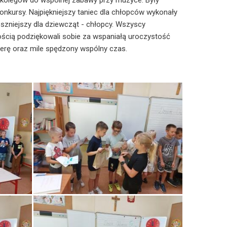
 kolegów do wspólnej zabawy przy muzyce. Były
konkursy. Najpiękniejszy taniec dla chłopców wykonały
eszniejszy dla dziewcząt - chłopcy. Wszyscy
ością podziękowali sobie za wspaniałą uroczystość
erę oraz mile spędzony wspólny czas.