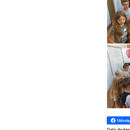
Udostę
Data dodan