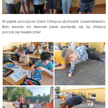
W piątek uroczyście Dzień Chłopca obchodzili czwartoklasiści.
Było wesoło, bo klasowe panie postarały się, by chłopcy
poczuli się świątecznie!