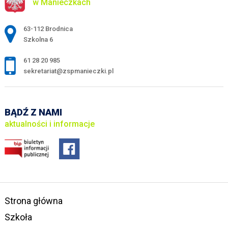
w Manieczkach
Adres pocztowy:
63-112 Brodnica
Szkolna 6
61 28 20 985
sekretariat@zspmanieczki.pl
BĄDŹ Z NAMI
aktualności i informacje
Strona główna
Szkoła