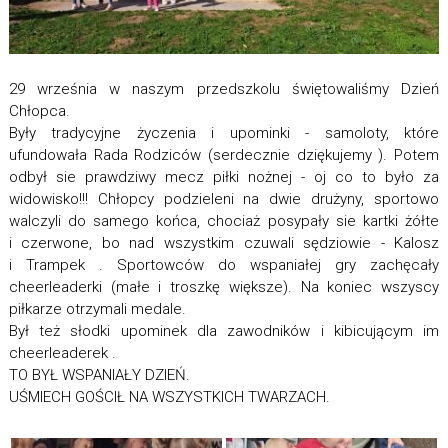
29 września w naszym przedszkolu świętowaliśmy Dzień
Chłopca.
Były tradycyjne życzenia i upominki - samoloty, które
ufundowała Rada Rodziców (serdecznie dziękujemy ). Potem
odbył sie prawdziwy mecz piłki nożnej - oj co to było za
widowisko!!! Chłopcy podzieleni na dwie drużyny, sportowo
walczyli do samego końca, chociaż posypały sie kartki żółte
i czerwone, bo nad wszystkim czuwali sędziowie - Kalosz
i Trampek . Sportowców do wspaniałej gry zachęcały
cheerleaderki (małe i troszkę większe). Na koniec wszyscy
piłkarze otrzymali medale.
Był też słodki upominek dla zawodników i kibicującym im
cheerleaderek .
TO BYŁ WSPANIAŁY DZIEŃ.
UŚMIECH GOŚCIŁ NA WSZYSTKICH TWARZACH.