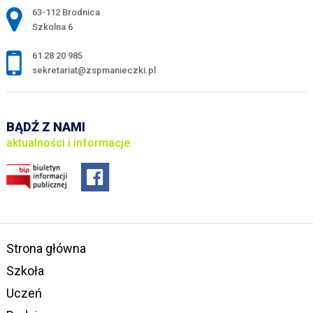
Adres pocztowy:
63-112 Brodnica
Szkolna 6
61 28 20 985
sekretariat@zspmanieczki.pl
BĄDŹ Z NAMI
aktualności i informacje
Strona główna
Szkoła
Uczeń