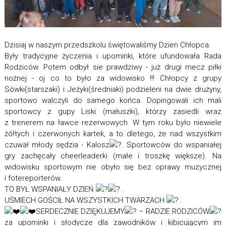
Dzisiaj w naszym przedszkolu świętowaliśmy Dzien Chłopca.
Były tradycyjne życzenia i upominki, które ufundowała Rada
Rodziców. Potem odbył sie prawdziwy - już drugi mecz piłki
nożnej - oj co to było za widowisko !!! Chłopcy z grupy
Sówki(starszaki) i Jeżyki(średniaki) podzieleni na dwie drużyny,
sportowo walczyli do samego końca. Dopingowali ich mali
sportowcy z gupy Liski (małuszki), którzy zasiedli wraz
z trenerem na ławce rezerwowych. W tym roku było niewiele
żółtych i czerwonych kartek, a to dletego, że nad wszystkim
czuwał młody sędzia - Kalosz
. Sportowców do wspaniałej
gry zachęcały cheerleaderki (małe i troszkę większe). Na
widowisku sportowym nie obyło się bez oprawy muzycznej
i fotereporterów.
TO BYŁ WSPANIAŁY DZIEŃ
.
UŚMIECH GOŚCIŁ NA WSZYSTKICH TWARZACH
.
SERDECZNIE DZIĘKUJEMY
– RADZIE RODZICÓW
za upominki i słodycze dla zawodników i kibicującym im