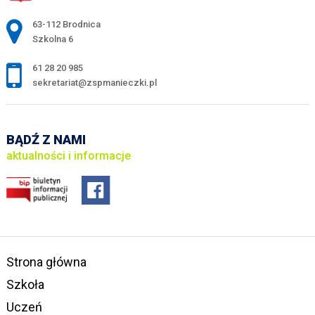
Adres pocztowy:
63-112 Brodnica
Szkolna 6
61 28 20 985
sekretariat@zspmanieczki.pl
BĄDŹ Z NAMI
aktualności i informacje
Strona główna
Szkoła
Uczeń