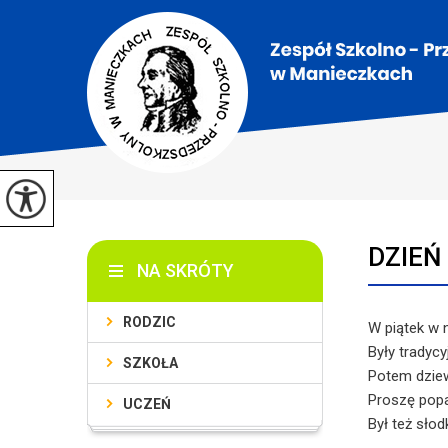
DZIEŃ
NA SKRÓTY
RODZIC
W piątek w 
Były tradyc
SZKOŁA
Potem dziew
Proszę popat
UCZEŃ
Był też sło