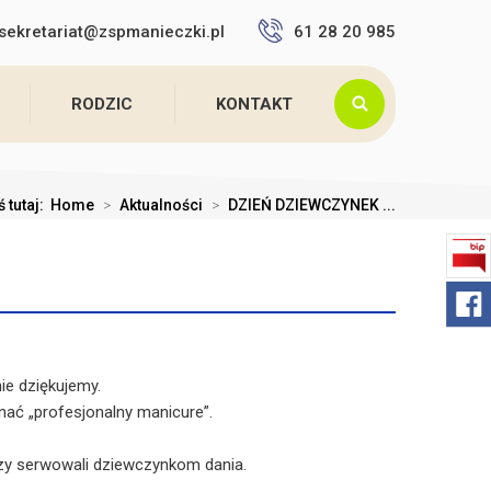
sekretariat@zspmanieczki.pl
61 28 20 985
RODZIC
KONTAKT
ś tutaj:
Home
>
Aktualności
>
DZIEŃ DZIEWCZYNEK ...
ie dziękujemy.
ać „profesjonalny manicure”.
erzy serwowali dziewczynkom dania.