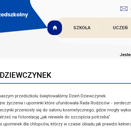
SZKOŁA
UCZEŃ
Jeste
 DZIEWCZYNEK
naszym przedszkolu świętowaliśmy Dzień Dziewczynek.
yjne życzenia i upominki które ufundowała Rada Rodziców - serdeczn
czynki przeniosły się do salonu kosmetycznego, gdzie mogły wykon
rzeć na fotorelację „jak niewiele do szczęścia potrzeba”.
dki upominek dla chłopców, którzy w czasie obiadu jak prawdzi keln