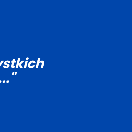
stkich
.."