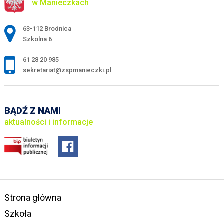
w Manieczkach
Adres pocztowy:
63-112 Brodnica
Szkolna 6
61 28 20 985
sekretariat@zspmanieczki.pl
BĄDŹ Z NAMI
aktualności i informacje
Strona główna
Szkoła