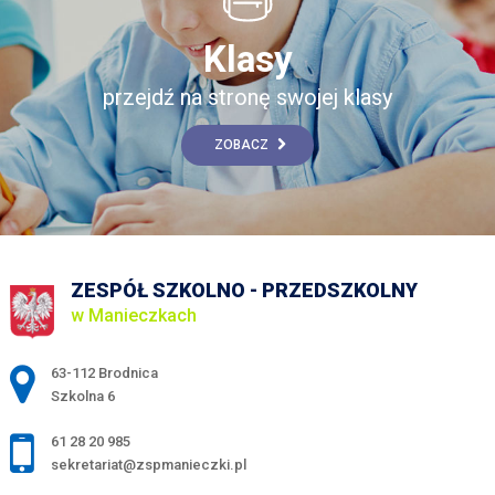
Klasy
przejdź na stronę swojej klasy
ZOBACZ
ZESPÓŁ SZKOLNO - PRZEDSZKOLNY
w Manieczkach
Adres pocztowy:
63-112 Brodnica
Szkolna 6
61 28 20 985
sekretariat@zspmanieczki.pl