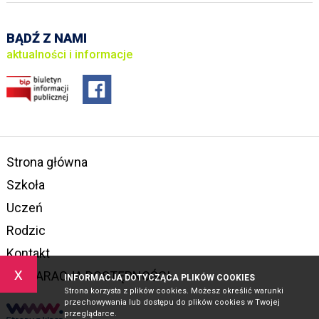
BĄDŹ Z NAMI
aktualności i informacje
Strona główna
Szkoła
Uczeń
Rodzic
Kontakt
x
DEKLARACJA DOSTĘPNOŚCI
INFORMACJA DOTYCZĄCA PLIKÓW COOKIES
Strona korzysta z plików cookies. Możesz określić warunki
przechowywania lub dostępu do plików cookies w Twojej
przeglądarce.