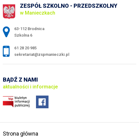
ZESPÓŁ SZKOLNO - PRZEDSZKOLNY
w Manieczkach
Adres pocztowy:
63-112 Brodnica
Szkolna 6
61 28 20 985
sekretariat@zspmanieczki.pl
BĄDŹ Z NAMI
aktualności i informacje
Strona główna