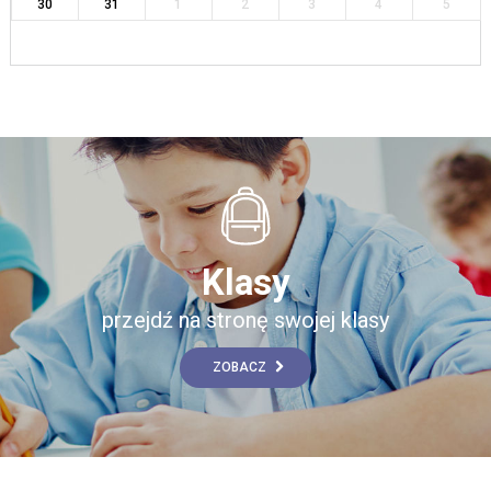
30
31
1
2
3
4
5
Klasy
przejdź na stronę swojej klasy
ZOBACZ