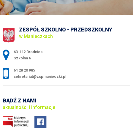
ZESPÓŁ SZKOLNO - PRZEDSZKOLNY
w Manieczkach
Adres pocztowy:
63-112 Brodnica
Szkolna 6
61 28 20 985
sekretariat@zspmanieczki.pl
BĄDŹ Z NAMI
aktualności i informacje