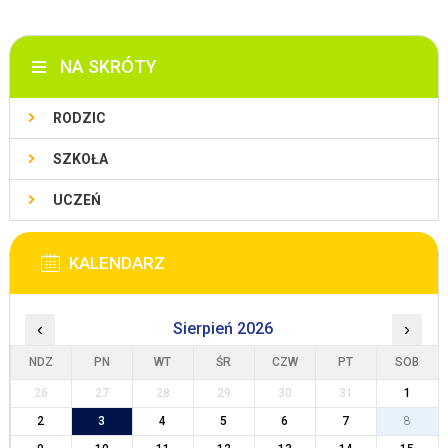
NA SKRÓTY
RODZIC
SZKOŁA
UCZEŃ
KALENDARZ
‹
Sierpień 2026
›
NDZ
PN
WT
ŚR
CZW
PT
SOB
26
27
28
29
30
31
1
2
3
4
5
6
7
8