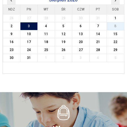
‹
›
NDZ
PN
WT
ŚR
CZW
PT
SOB
26
27
28
29
30
31
1
2
3
4
5
6
7
8
9
10
11
12
13
14
15
16
17
18
19
20
21
22
23
24
25
26
27
28
29
30
31
1
2
3
4
5