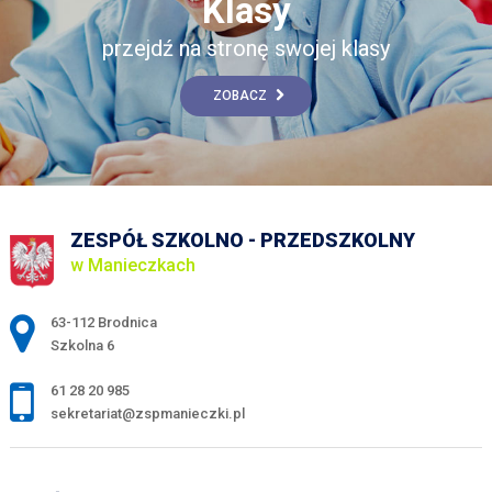
Klasy
przejdź na stronę swojej klasy
ZOBACZ
ZESPÓŁ SZKOLNO - PRZEDSZKOLNY
w Manieczkach
Adres pocztowy:
63-112 Brodnica
Szkolna 6
61 28 20 985
sekretariat@zspmanieczki.pl