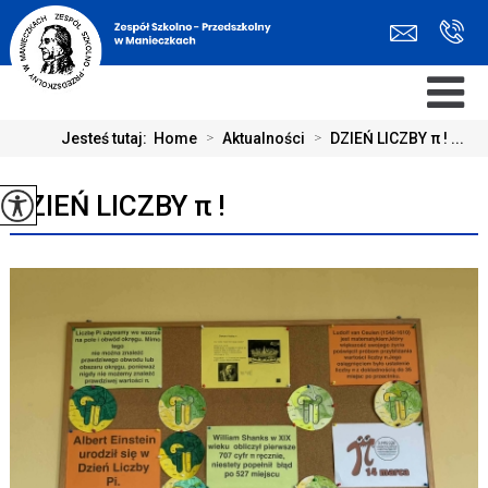
Jesteś tutaj:
Home
>
Aktualności
>
DZIEŃ LICZBY π ! ...
DZIEŃ LICZBY π !