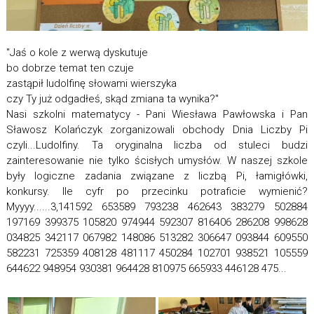
"Jaś o kole z werwą dyskutuje
bo dobrze temat ten czuje
zastąpił ludolfinę słowami wierszyka
czy Ty już odgadłeś, skąd zmiana ta wynika?"
Nasi szkolni matematycy - Pani Wiesława Pawłowska i Pan
Sławosz Kolańczyk zorganizowali obchody Dnia Liczby Pi
czyli...Ludolfiny. Ta oryginalna liczba od stuleci budzi
zainteresowanie nie tylko ścisłych umysłów. W naszej szkole
były logiczne zadania związane z liczbą Pi, łamigłówki,
konkursy. Ile cyfr po przecinku potraficie wymienić?
Myyyy......3,141592 653589 793238 462643 383279 502884
197169 399375 105820 974944 592307 816406 286208 998628
034825 342117 067982 148086 513282 306647 093844 609550
582231 725359 408128 481117 450284 102701 938521 105559
644622 948954 930381 964428 810975 665933 446128 475...