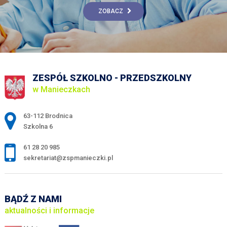
ZOBACZ
ZESPÓŁ SZKOLNO - PRZEDSZKOLNY
w Manieczkach
Adres pocztowy:
63-112 Brodnica
Szkolna 6
61 28 20 985
sekretariat@zspmanieczki.pl
BĄDŹ Z NAMI
aktualności i informacje