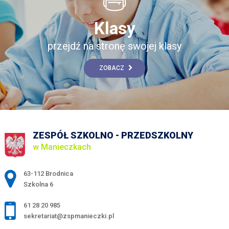
Klasy
przejdź na stronę swojej klasy
ZOBACZ
ZESPÓŁ SZKOLNO - PRZEDSZKOLNY
w Manieczkach
Adres pocztowy:
63-112 Brodnica
Szkolna 6
61 28 20 985
sekretariat@zspmanieczki.pl