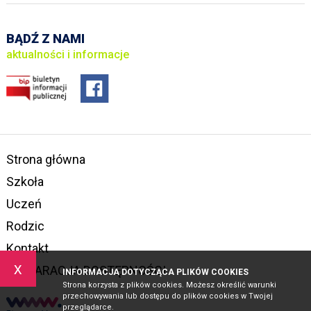
BĄDŹ Z NAMI
aktualności i informacje
Strona główna
Szkoła
Uczeń
Rodzic
Kontakt
x
DEKLARACJA DOSTĘPNOŚCI
INFORMACJA DOTYCZĄCA PLIKÓW COOKIES
Strona korzysta z plików cookies. Możesz określić warunki
przechowywania lub dostępu do plików cookies w Twojej
przeglądarce.