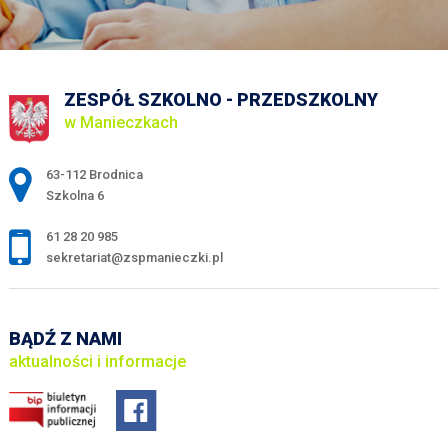
ZESPÓŁ SZKOLNO - PRZEDSZKOLNY
w Manieczkach
Adres pocztowy:
63-112 Brodnica
Szkolna 6
61 28 20 985
sekretariat@zspmanieczki.pl
BĄDŹ Z NAMI
aktualności i informacje