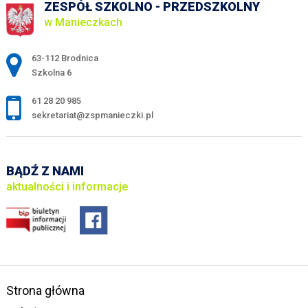
ZESPÓŁ SZKOLNO - PRZEDSZKOLNY
w Manieczkach
Adres pocztowy:
63-112 Brodnica
Szkolna 6
61 28 20 985
sekretariat@zspmanieczki.pl
BĄDŹ Z NAMI
aktualności i informacje
Strona główna