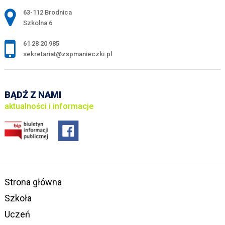
Adres pocztowy:
63-112 Brodnica
Szkolna 6
61 28 20 985
sekretariat@zspmanieczki.pl
BĄDŹ Z NAMI
aktualności i informacje
Strona główna
Szkoła
Uczeń