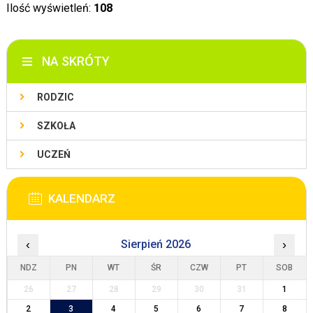
Ilość wyświetleń:
108
NA SKRÓTY
RODZIC
SZKOŁA
UCZEŃ
KALENDARZ
‹
Sierpień 2026
›
NDZ
PN
WT
ŚR
CZW
PT
SOB
26
27
28
29
30
31
1
2
3
4
5
6
7
8