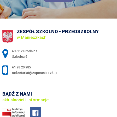
ZESPÓŁ SZKOLNO - PRZEDSZKOLNY
w Manieczkach
Adres pocztowy:
63-112 Brodnica
Szkolna 6
61 28 20 985
sekretariat@zspmanieczki.pl
BĄDŹ Z NAMI
aktualności i informacje