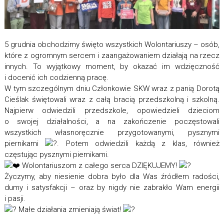
5 grudnia obchodzimy święto wszystkich Wolontariuszy – osób,
które z ogromnym sercem i zaangażowaniem działają na rzecz
innych. To wyjątkowy moment, by okazać im wdzięczność
i docenić ich codzienną pracę.
W tym szczególnym dniu Członkowie SKW wraz z panią Dorotą
Cieślak świętowali wraz z całą bracią przedszkolną i szkolną.
Najpierw odwiedzili przedszkole, opowiedzieli dzieciom
o swojej działalności, a na zakończenie poczęstowali
wszystkich własnoręcznie przygotowanymi, pysznymi
piernikami
. Potem odwiedzili każdą z klas, również
częstując pysznymi piernikami.
Wolontariuszom z całego serca DZIĘKUJEMY!
Życzymy, aby niesienie dobra było dla Was źródłem radości,
dumy i satysfakcji – oraz by nigdy nie zabrakło Wam energii
i pasji.
Małe działania zmieniają świat!