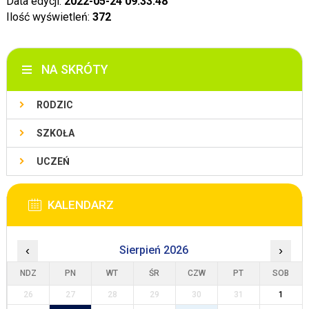
Data edycji:
2022-05-24 09:33:48
Ilość wyświetleń:
372
NA SKRÓTY
RODZIC
SZKOŁA
UCZEŃ
KALENDARZ
‹
Sierpień 2026
›
NDZ
PN
WT
ŚR
CZW
PT
SOB
26
27
28
29
30
31
1