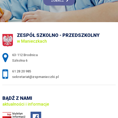
ZOBACZ
ZESPÓŁ SZKOLNO - PRZEDSZKOLNY
w Manieczkach
Adres pocztowy:
63-112 Brodnica
Szkolna 6
61 28 20 985
sekretariat@zspmanieczki.pl
BĄDŹ Z NAMI
aktualności i informacje