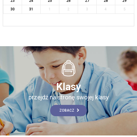
23
24
25
26
27
28
29
30
31
1
2
3
4
5
Klasy
przejdź na stronę swojej klasy
ZOBACZ