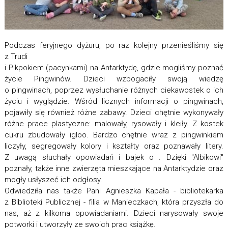
Podczas feryjnego dyżuru, po raz kolejny przenieśliśmy się
z Trudi
i Pikpokiem (pacynkami) na Antarktydę, gdzie mogliśmy poznać
życie Pingwinów. Dzieci wzbogaciły swoją wiedzę
o pingwinach, poprzez wysłuchanie różnych ciekawostek o ich
życiu i wyglądzie. Wśród licznych informacji o pingwinach,
pojawiły się również różne zabawy. Dzieci chętnie wykonywały
różne prace plastyczne: malowały, rysowały i kleiły. Z kostek
cukru zbudowały igloo. Bardzo chętnie wraz z pingwinkiem
liczyły, segregowały kolory i kształty oraz poznawały litery.
Z uwagą słuchały opowiadań i bajek o . Dzięki "Albikowi"
poznały, także inne zwierzęta mieszkające na Antarktydzie oraz
mogły usłyszeć ich odgłosy.
Odwiedziła nas także Pani Agnieszka Kapała - bibliotekarka
z Biblioteki Publicznej - filia w Manieczkach, która przyszła do
nas, aż z kilkoma opowiadaniami. Dzieci narysowały swoje
potworki i utworzyły ze swoich prac książkę.