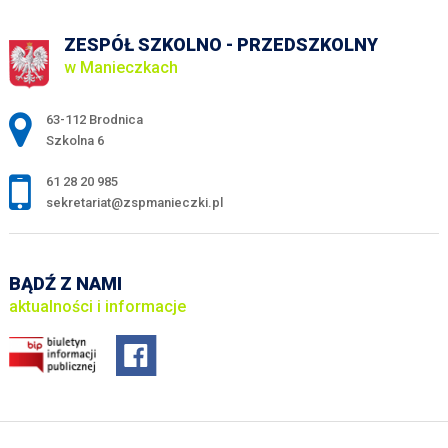
ZESPÓŁ SZKOLNO - PRZEDSZKOLNY
w Manieczkach
Adres pocztowy:
63-112 Brodnica
Szkolna 6
61 28 20 985
sekretariat@zspmanieczki.pl
BĄDŹ Z NAMI
aktualności i informacje