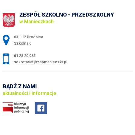
ZESPÓŁ SZKOLNO - PRZEDSZKOLNY
w Manieczkach
Adres pocztowy:
63-112 Brodnica
Szkolna 6
61 28 20 985
sekretariat@zspmanieczki.pl
BĄDŹ Z NAMI
aktualności i informacje