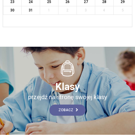
23
24
25
26
27
28
29
30
31
1
2
3
4
5
Klasy
przejdź na stronę swojej klasy
ZOBACZ