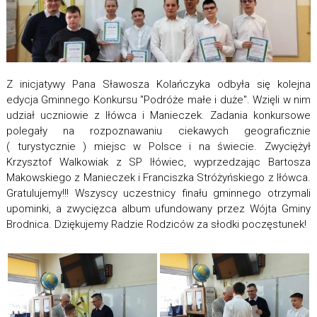
Z inicjatywy Pana Sławosza Kolańczyka odbyła się kolejna
edycja Gminnego Konkursu "Podróże małe i duże". Wzięli w nim
udział uczniowie z Iłówca i Manieczek. Zadania konkursowe
polegały na rozpoznawaniu ciekawych geograficznie
( turystycznie ) miejsc w Polsce i na świecie. Zwyciężył
Krzysztof Walkowiak z SP Iłówiec, wyprzedzając Bartosza
Makowskiego z Manieczek i Franciszka Stróżyńskiego z Iłówca.
Gratulujemy!!! Wszyscy uczestnicy finału gminnego otrzymali
upominki, a zwycięzca album ufundowany przez Wójta Gminy
Brodnica. Dziękujemy Radzie Rodziców za słodki poczęstunek!