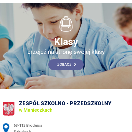
Klasy
przejdź na stronę swojej klasy
ZOBACZ
ZESPÓŁ SZKOLNO - PRZEDSZKOLNY
w Manieczkach
Adres pocztowy:
63-112 Brodnica
Szkolna 6