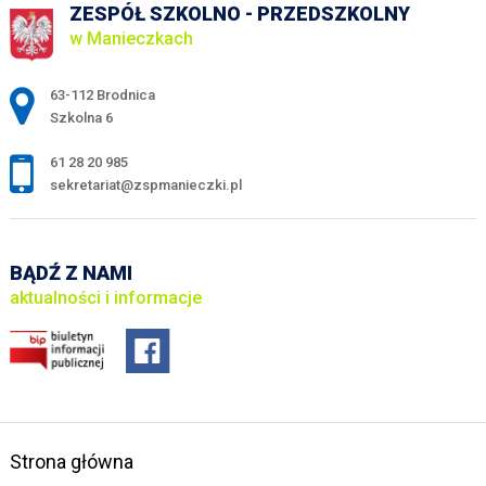
ZESPÓŁ SZKOLNO - PRZEDSZKOLNY
w Manieczkach
Adres pocztowy:
63-112 Brodnica
Szkolna 6
61 28 20 985
sekretariat@zspmanieczki.pl
BĄDŹ Z NAMI
aktualności i informacje
Strona główna