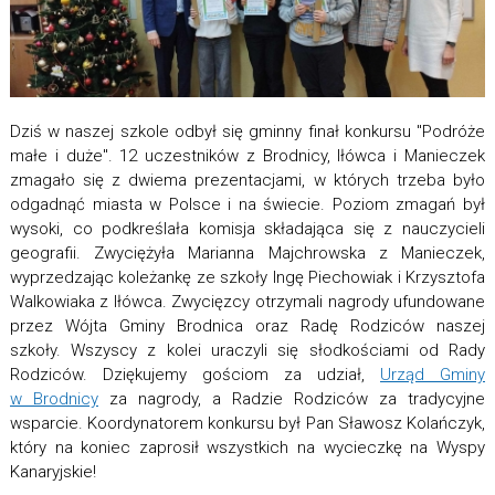
Dziś w naszej szkole odbył się gminny finał konkursu "Podróże
małe i duże". 12 uczestników z Brodnicy, Iłówca i Manieczek
zmagało się z dwiema prezentacjami, w których trzeba było
odgadnąć miasta w Polsce i na świecie. Poziom zmagań był
wysoki, co podkreślała komisja składająca się z nauczycieli
geografii. Zwyciężyła Marianna Majchrowska z Manieczek,
wyprzedzając koleżankę ze szkoły Ingę Piechowiak i Krzysztofa
Walkowiaka z Iłówca. Zwycięzcy otrzymali nagrody ufundowane
przez Wójta Gminy Brodnica oraz Radę Rodziców naszej
szkoły. Wszyscy z kolei uraczyli się słodkościami od Rady
Rodziców. Dziękujemy gościom za udział,
Urząd Gminy
w Brodnicy
za nagrody, a Radzie Rodziców za tradycyjne
wsparcie. Koordynatorem konkursu był Pan Sławosz Kolańczyk,
który na koniec zaprosił wszystkich na wycieczkę na Wyspy
Kanaryjskie!