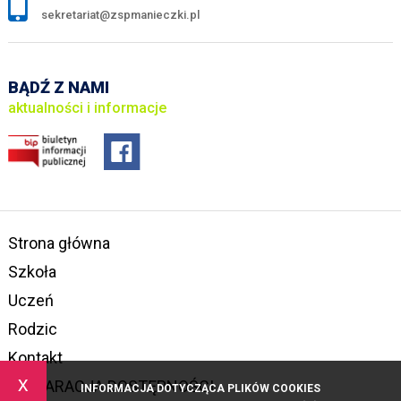
sekretariat@zspmanieczki.pl
BĄDŹ Z NAMI
aktualności i informacje
Strona główna
Szkoła
Uczeń
Rodzic
Kontakt
x
DEKLARACJA DOSTĘPNOŚCI
INFORMACJA DOTYCZĄCA PLIKÓW COOKIES