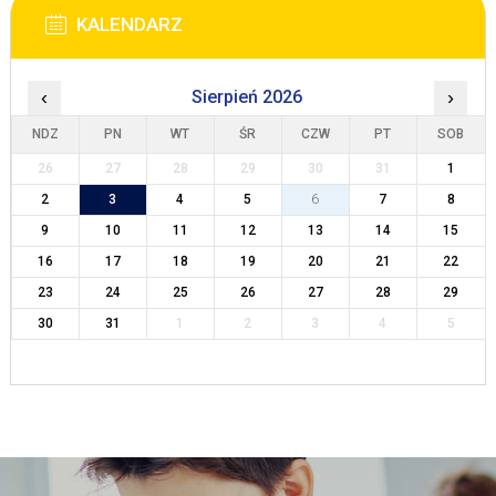
KALENDARZ
‹
Sierpień 2026
›
NDZ
PN
WT
ŚR
CZW
PT
SOB
26
27
28
29
30
31
1
2
3
4
5
6
7
8
9
10
11
12
13
14
15
16
17
18
19
20
21
22
23
24
25
26
27
28
29
30
31
1
2
3
4
5