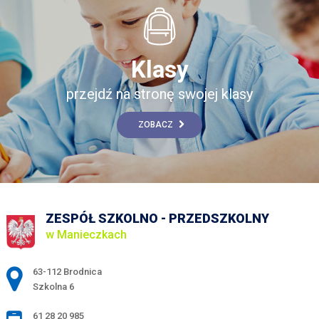
Klasy
przejdź na stronę swojej klasy
ZOBACZ
ZESPÓŁ SZKOLNO - PRZEDSZKOLNY
w Manieczkach
Adres pocztowy:
63-112 Brodnica
Szkolna 6
61 28 20 985