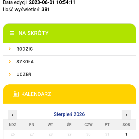
Data edycji:
2023-06-01 10:54:11
Ilość wyświetleń:
381
NA SKRÓTY
RODZIC
SZKOŁA
UCZEŃ
KALENDARZ
‹
Sierpień 2026
›
NDZ
PN
WT
ŚR
CZW
PT
SOB
26
27
28
29
30
31
1