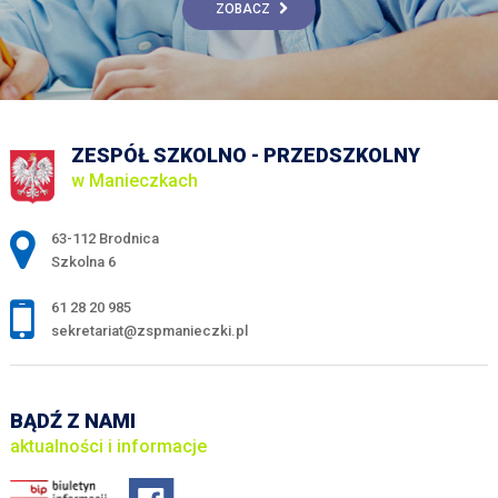
ZOBACZ
ZESPÓŁ SZKOLNO - PRZEDSZKOLNY
w Manieczkach
Adres pocztowy:
63-112 Brodnica
Szkolna 6
61 28 20 985
sekretariat@zspmanieczki.pl
BĄDŹ Z NAMI
aktualności i informacje