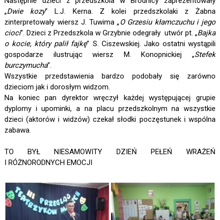
Następnie dzieci z przedszkola w Brodnicy zaprezentowały
„
Dwie kozy
” L.J. Kerna. Z kolei przedszkolaki z Żabna
zinterpretowały wiersz J. Tuwima „
O Grzesiu kłamczuchu i jego
cioci
”. Dzieci z Przedszkola w Grzybnie odegrały utwór pt. „
Bajka
o kocie, który palił fajkę
” S. Ciszewskiej. Jako ostatni wystąpili
gospodarze ilustrując wiersz M. Konopnickiej „
Stefek
burczymucha
”.
Wszystkie przedstawienia bardzo podobały się zarówno
dzieciom jak i dorosłym widzom.
Na koniec pan dyrektor wręczył każdej występującej grupie
dyplomy i upominki, a na placu przedszkolnym na wszystkie
dzieci (aktorów i widzów) czekał słodki poczęstunek i wspólna
zabawa.
TO BYŁ NIESAMOWITY DZIEŃ PEŁEŃ WRAŻEŃ
I RÓŻNORODNYCH EMOCJI