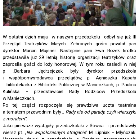
W ostatni dzień maja w naszym przedszkolu odbył się już III
Przegląd Teatrzyków Małych. Zebranych gości powitał pan
dyrektor Marcin Majsner. Następnie pani Ewa Rożek krótko
przedstawiła już 29 letnią historię organizacji teatrzyków oraz
zaprosiła gości do loży honorowej. W tym roku zasiedli w niej
p .Barbara Jędrzejczak były dyrektor przedszkola
i współpomysłodawca przeglądów, p. Agnieszka Kapała
- bibliotekarka z Biblioteki Publicznej w Manieczkach, p. Paulina
Kulińska – przedstawiciel Rady Rodziców Przedszkola
w Manieczkach.
Po tej części rozpoczęła się prawdziwa uczta teatralna
a tematem przewodnim były ,,
Rady nie od parady, czyli wierszyki
z morałem”.
Jako pierwsze wystąpiły przedszkolaki z Iłówca i przedstawiły
wiersz pt. „
Na współczesnym straganie
” M. Lipniak – Młyńczak.