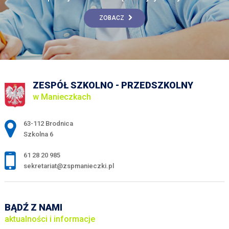
ZOBACZ
ZESPÓŁ SZKOLNO - PRZEDSZKOLNY
w Manieczkach
Adres pocztowy:
63-112 Brodnica
Szkolna 6
61 28 20 985
sekretariat@zspmanieczki.pl
BĄDŹ Z NAMI
aktualności i informacje