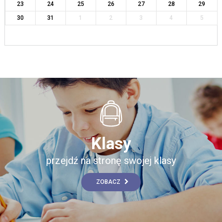
23
24
25
26
27
28
29
30
31
1
2
3
4
5
Klasy
przejdź na stronę swojej klasy
ZOBACZ