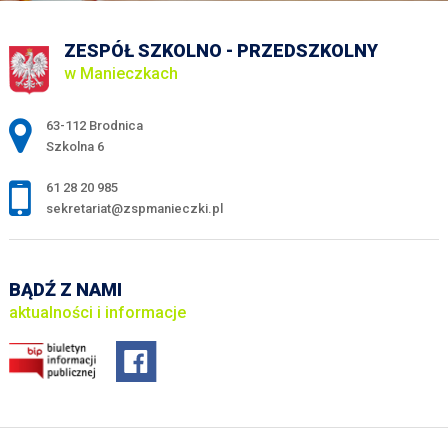
ZESPÓŁ SZKOLNO - PRZEDSZKOLNY
w Manieczkach
Adres pocztowy:
63-112 Brodnica
Szkolna 6
61 28 20 985
sekretariat@zspmanieczki.pl
BĄDŹ Z NAMI
aktualności i informacje