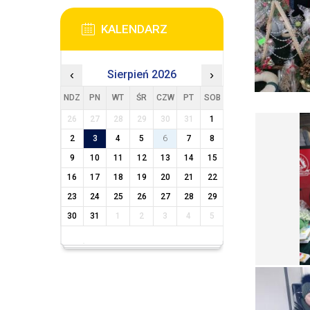
KALENDARZ
‹
Sierpień 2026
›
NDZ
PN
WT
ŚR
CZW
PT
SOB
26
27
28
29
30
31
1
2
3
4
5
6
7
8
9
10
11
12
13
14
15
16
17
18
19
20
21
22
23
24
25
26
27
28
29
30
31
1
2
3
4
5