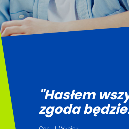
"Hasłem wszy
zgoda będzie.
Gen. J. Wybicki