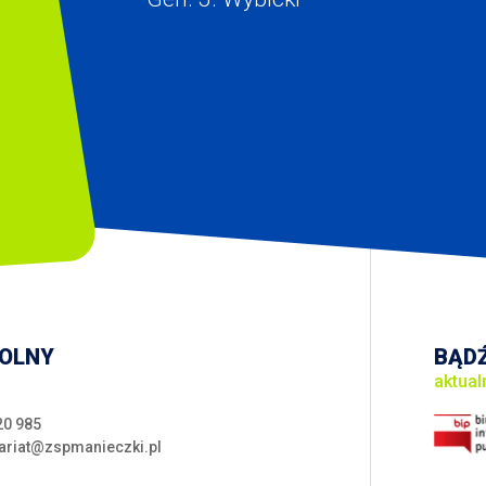
KOLNY
BĄDŹ
aktual
20 985
ariat@zspmanieczki.pl