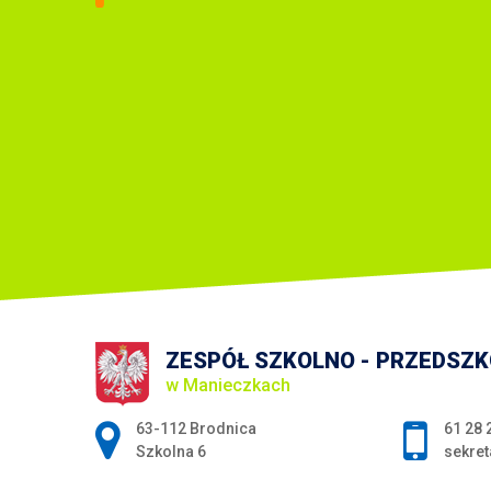
ZESPÓŁ SZKOLNO - PRZEDSZ
w Manieczkach
Adres pocztowy:
63-112 Brodnica
61 28 
Szkolna 6
sekret