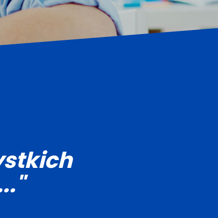
stkich
.."