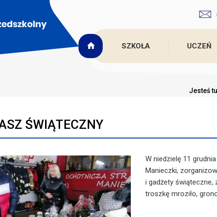
SZKOŁA
UCZEŃ
Jesteś t
ASZ ŚWIĄTECZNY
W niedzielę 11 grudni
Manieczki, zorganizow
i gadżety świąteczne,
troszkę mroziło, gron