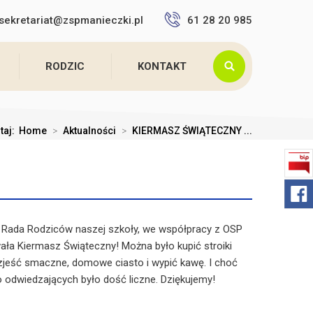
sekretariat@zspmanieczki.pl
61 28 20 985
RODZIC
KONTAKT
utaj:
Home
>
Aktualności
>
KIERMASZ ŚWIĄTECZNY ...
a Rada Rodziców naszej szkoły, we współpracy z OSP
ała Kiermasz Świąteczny! Można było kupić stroiki
 zjeść smaczne, domowe ciasto i wypić kawę. I choć
o odwiedzających było dość liczne. Dziękujemy!