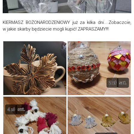
KIERMASZ BOŻONARODZENIOWY już za kilka dni....Zobaczcie,
w jakie skarby będziecie mogli kupić! ZAPRASZAMY!!!