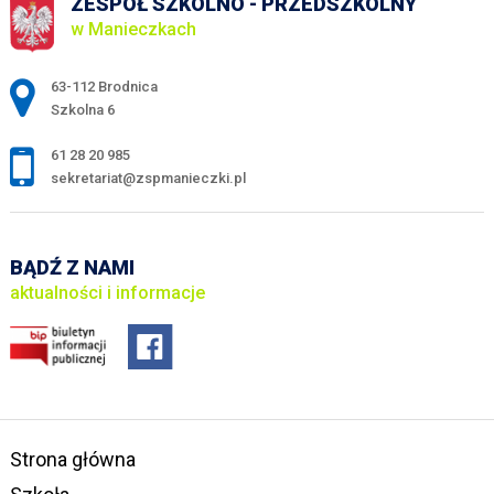
ZESPÓŁ SZKOLNO - PRZEDSZKOLNY
w Manieczkach
Adres pocztowy:
63-112 Brodnica
Szkolna 6
61 28 20 985
sekretariat@zspmanieczki.pl
BĄDŹ Z NAMI
aktualności i informacje
Strona główna