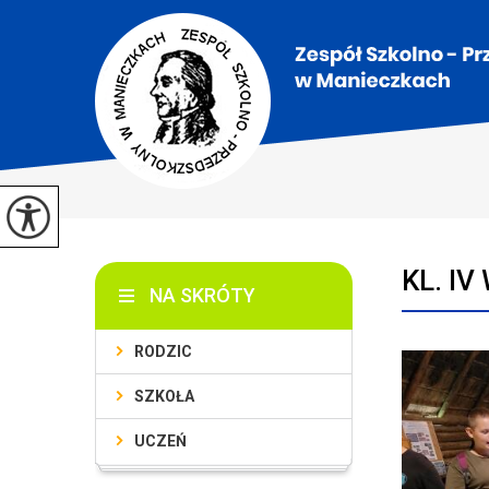
KL. IV
NA SKRÓTY
RODZIC
SZKOŁA
UCZEŃ