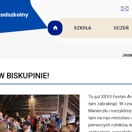
SZKOŁA
UCZEŃ
Jeste
 W BISKUPINIE!
To już XXVII Festyn A
tam zabraknąć. W czwa
Manieczki i ruszyliśm
tam na nas mnóstwo at
pierwszych rolników,