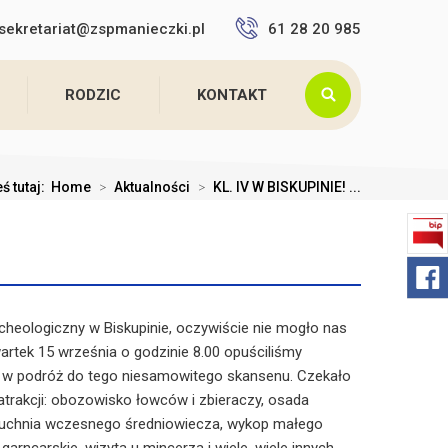
sekretariat@zspmanieczki.pl
61 28 20 985
RODZIC
KONTAKT
ś tutaj:
Home
>
Aktualności
>
KL. IV W BISKUPINIE! ...
rcheologiczny w Biskupinie, oczywiście nie mogło nas
rtek 15 września o godzinie 8.00 opuściliśmy
y w podróż do tego niesamowitego skansenu. Czekało
rakcji: obozowisko łowców i zbieraczy, osada
 kuchnia wczesnego średniowiecza, wykop małego