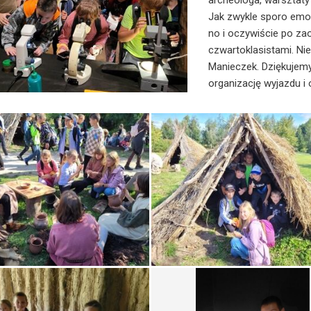
archeologa, warsztaty 
Jak zwykle sporo emo
no i oczywiście po za
czwartoklasistami. Ni
Manieczek. Dziękujemy
organizację wyjazdu i 