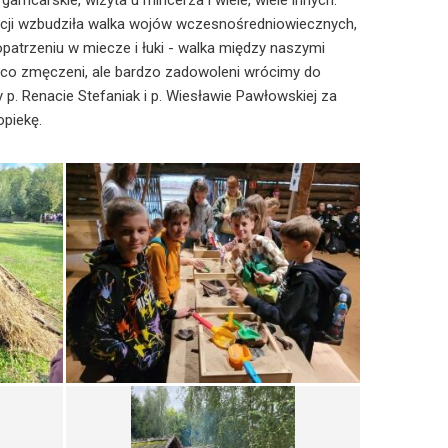
garncarskie, wizyta u mincerza i wiele, wiele innych.
cji wzbudziła walka wojów wczesnośredniowiecznych,
opatrzeniu w miecze i łuki - walka między naszymi
eco zmęczeni, ale bardzo zadowoleni wrócimy do
 p. Renacie Stefaniak i p. Wiesławie Pawłowskiej za
opiekę.