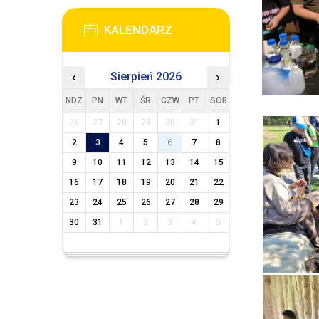
KALENDARZ
‹
Sierpień 2026
›
NDZ
PN
WT
ŚR
CZW
PT
SOB
26
27
28
29
30
31
1
2
3
4
5
6
7
8
9
10
11
12
13
14
15
16
17
18
19
20
21
22
23
24
25
26
27
28
29
30
31
1
2
3
4
5