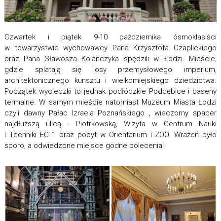
Czwartek i piątek 9-10 października ósmoklasiści
w towarzystwie wychowawcy Pana Krzysztofa Czaplickiego
oraz Pana Sławosza Kolańczyka spędzili w...Łodzi. Mieście,
gdzie splatają się losy przemysłowego imperium,
architektonicznego kunsztu i wielkomiejskiego dziedzictwa.
Początek wycieczki to jednak podłódzkie Poddębice i baseny
termalne. W samym mieście natomiast Muzeum Miasta Łodzi
czyli dawny Pałac Izraela Poznańskiego , wieczorny spacer
najdłuższą ulicą - Piotrkowską, Wizyta w Centrum Nauki
i Techniki EC 1 oraz pobyt w Orientarium i ZOO. Wrażeń było
sporo, a odwiedzone miejsce godne polecenia!