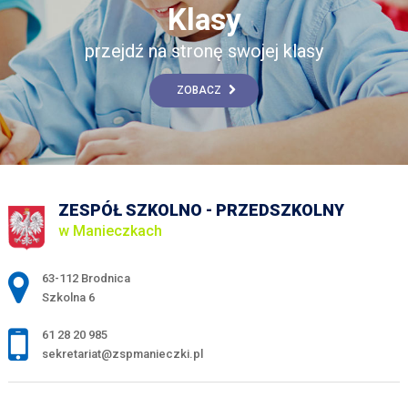
Klasy
przejdź na stronę swojej klasy
ZOBACZ
ZESPÓŁ SZKOLNO - PRZEDSZKOLNY
w Manieczkach
Adres pocztowy:
63-112 Brodnica
Szkolna 6
61 28 20 985
sekretariat@zspmanieczki.pl