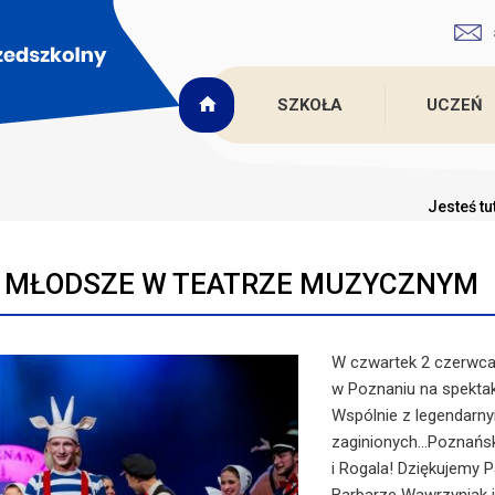
SZKOŁA
UCZEŃ
Jesteś tu
 MŁODSZE W TEATRZE MUZYCZNYM
W czwartek 2 czerwca k
w Poznaniu na spektak
Wspólnie z legendarn
zaginionych...Poznańs
i Rogala! Dziękujemy 