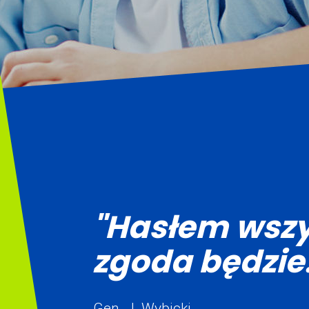
"Hasłem wszy
zgoda będzie.
Gen. J. Wybicki