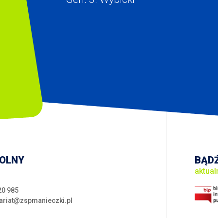
KOLNY
BĄDŹ
aktual
20 985
ariat@zspmanieczki.pl