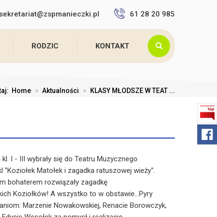
sekretariat@zspmanieczki.pl
61 28 20 985
RODZIC
KONTAKT
taj:
Home
>
Aktualności
>
KLASY MŁODSZE W TEAT ...
l. I - III wybrały się do Teatru Muzycznego
l "Koziołek Matołek i zagadka ratuszowej wieży".
ym bohaterem rozwiązały zagadkę
kich Koziołków! A wszystko to w obstawie...Pyry
Paniom: Marzenie Nowakowskiej, Renacie Borowczyk,