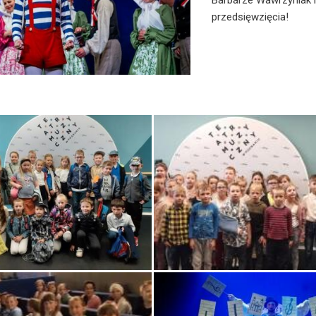
Barbarze Wawrzyniak i
przedsięwzięcia!