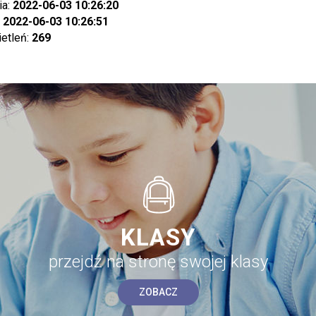
ia:
2022-06-03 10:26:20
:
2022-06-03 10:26:51
ietleń:
269
KLASY
przejdź na stronę swojej klasy
ZOBACZ