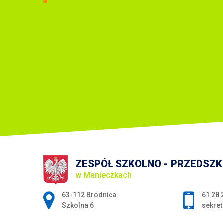
ZESPÓŁ SZKOLNO - PRZEDSZ
w Manieczkach
Adres pocztowy:
63-112 Brodnica
61 28 
Szkolna 6
sekret