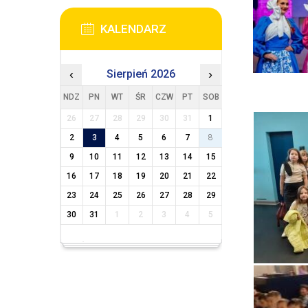
KALENDARZ
‹
Sierpień 2026
›
NDZ
PN
WT
ŚR
CZW
PT
SOB
26
27
28
29
30
31
1
2
3
4
5
6
7
8
9
10
11
12
13
14
15
16
17
18
19
20
21
22
23
24
25
26
27
28
29
30
31
1
2
3
4
5