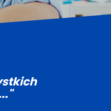
stkich
.."