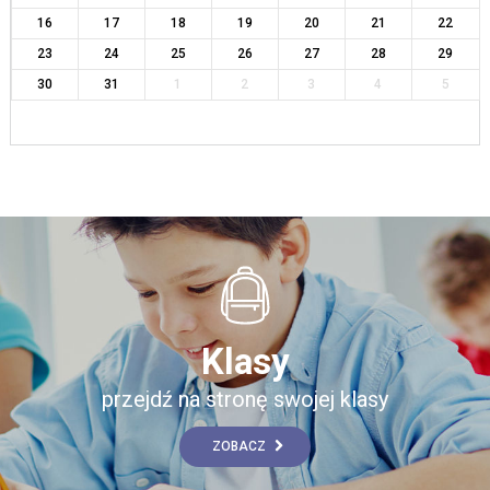
16
17
18
19
20
21
22
23
24
25
26
27
28
29
30
31
1
2
3
4
5
Klasy
przejdź na stronę swojej klasy
ZOBACZ