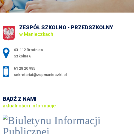
ZESPÓŁ SZKOLNO - PRZEDSZKOLNY
w Manieczkach
Adres pocztowy:
63-112 Brodnica
Szkolna 6
61 28 20 985
sekretariat@zspmanieczki.pl
BĄDŹ Z NAMI
aktualności i informacje