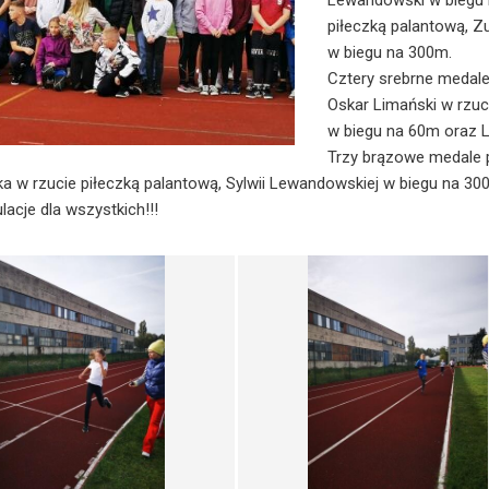
Lewandowski w biegu n
piłeczką palantową, Z
w biegu na 300m.
Cztery srebrne medale 
Oskar Limański w rzuc
w biegu na 60m oraz 
Trzy brązowe medale 
a w rzucie piłeczką palantową, Sylwii Lewandowskiej w biegu na 300
ulacje dla wszystkich!!!