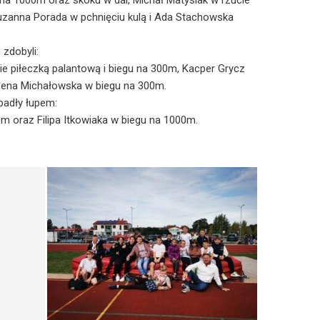
a 1000m oraz skoku w dal, Michał Matysiak w rzucie
uzanna Porada w pchnięciu kulą i Ada Stachowska
zdobyli:
ie piłeczką palantową i biegu na 300m, Kacper Grycz
Lena Michałowska w biegu na 300m.
padły łupem:
m oraz Filipa Itkowiaka w biegu na 1000m.