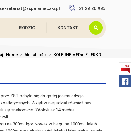
sekretariat@zspmanieczki.pl
61 28 20 985
RODZIC
KONTAKT
taj:
Home
>
Aktualności
>
KOLEJNE MEDALE LEKKO ...
przy ZST odbyła się druga tej jesieni edycja
atletycznych. Wzięli w niej udział również nasi
ali się znakomicie. Zdobyli aż 14 medali!
zyli:
iegu na 300m, Igor Nowak w biegu na 1000m, Jakub