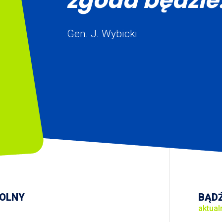
zgoda będzie.
Gen. J. Wybicki
KOLNY
BĄDŹ
aktual