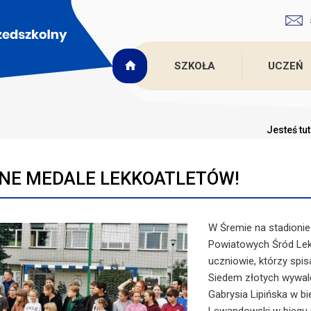
SZKOŁA
UCZEŃ
Jesteś tu
NE MEDALE LEKKOATLETÓW!
W Śremie na stadionie 
Powiatowych Śród Lekko
uczniowie, którzy spis
Siedem złotych wywalc
Gabrysia Lipińska w b