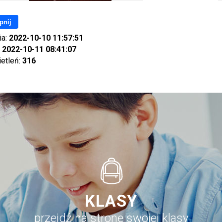
pnij
ia:
2022-10-10 11:57:51
:
2022-10-11 08:41:07
ietleń:
316
KLASY
przejdź na stronę swojej klasy