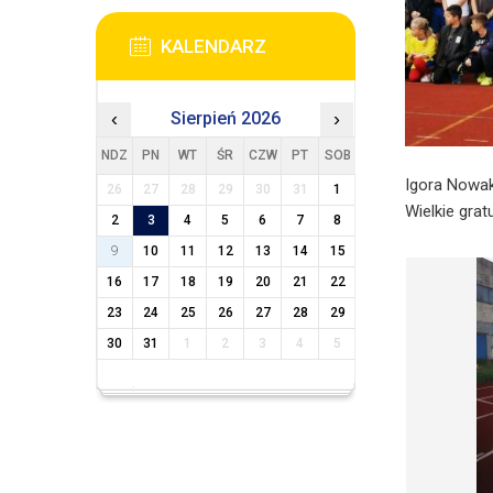
KALENDARZ
‹
Sierpień 2026
›
NDZ
PN
WT
ŚR
CZW
PT
SOB
Igora Nowak
26
27
28
29
30
31
1
Wielkie grat
2
3
4
5
6
7
8
9
10
11
12
13
14
15
16
17
18
19
20
21
22
23
24
25
26
27
28
29
30
31
1
2
3
4
5