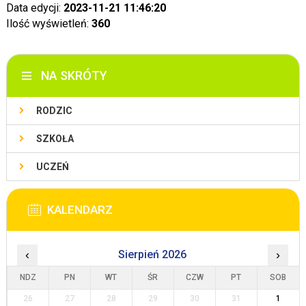
Data edycji:
2023-11-21 11:46:20
Ilość wyświetleń:
360
NA SKRÓTY
RODZIC
SZKOŁA
UCZEŃ
KALENDARZ
‹
Sierpień 2026
›
NDZ
PN
WT
ŚR
CZW
PT
SOB
26
27
28
29
30
31
1