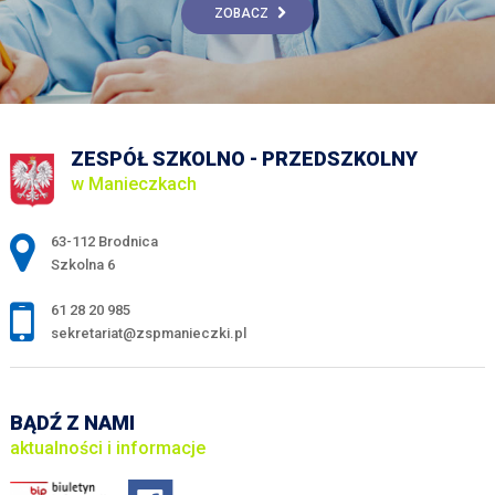
ZOBACZ
ZESPÓŁ SZKOLNO - PRZEDSZKOLNY
w Manieczkach
Adres pocztowy:
63-112 Brodnica
Szkolna 6
61 28 20 985
sekretariat@zspmanieczki.pl
BĄDŹ Z NAMI
aktualności i informacje