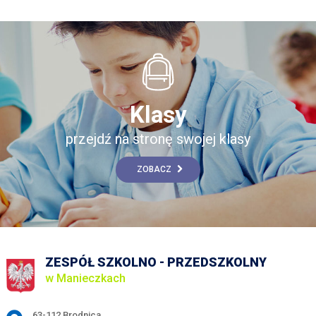
Klasy
przejdź na stronę swojej klasy
ZOBACZ
ZESPÓŁ SZKOLNO - PRZEDSZKOLNY
w Manieczkach
Adres pocztowy:
63-112 Brodnica