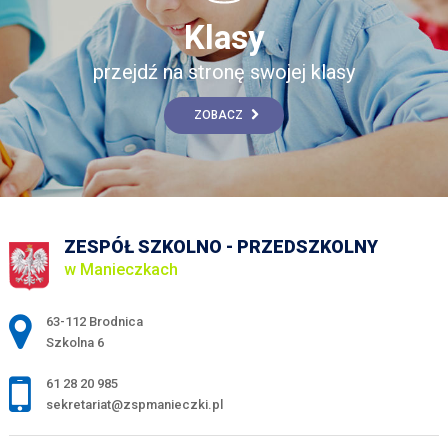
Klasy
przejdź na stronę swojej klasy
ZOBACZ
ZESPÓŁ SZKOLNO - PRZEDSZKOLNY
w Manieczkach
Adres pocztowy:
63-112 Brodnica
Szkolna 6
61 28 20 985
sekretariat@zspmanieczki.pl