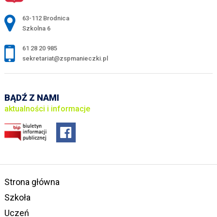
Adres pocztowy:
63-112 Brodnica
Szkolna 6
61 28 20 985
sekretariat@zspmanieczki.pl
BĄDŹ Z NAMI
aktualności i informacje
Strona główna
Szkoła
Uczeń